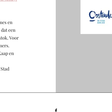
ames en
 dat een
stok. Voor
mers.
Kaap en
 Stad