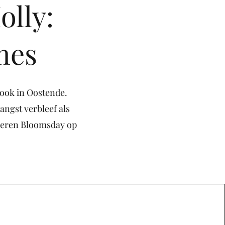
Molly:
mes
 ook in Oostende.
angst verbleef als
 vieren Bloomsday op