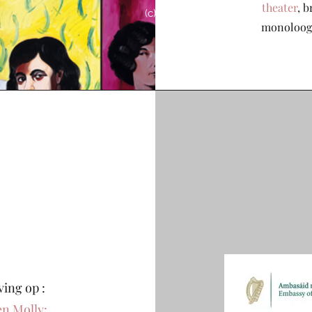
theater
, 
(c) Herr Seele
monoloog 
ving op :
en Molly: