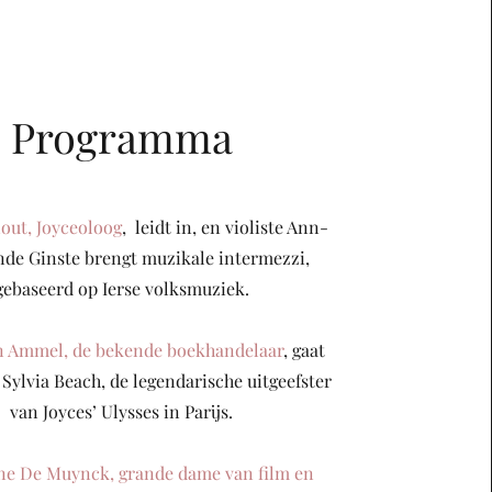
Programma
out, Joyceoloog
, leidt in, en violiste Ann-
nde Ginste brengt muzikale intermezzi,
gebaseerd op Ierse volksmuziek.
n Ammel, de bekende boekhandelaar
, gaat
 Sylvia Beach, de legendarische uitgeefster
van Joyces’ Ulysses in Parijs.
ne De Muynck, grande dame van film en