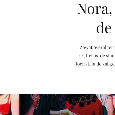
Nora,
de
Zowat overal ter 
O., het is de stad
toerist, in de zali