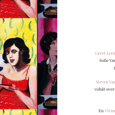
Geert Lern
Sofie Va
Steven Va
voluit over
En
Vivia