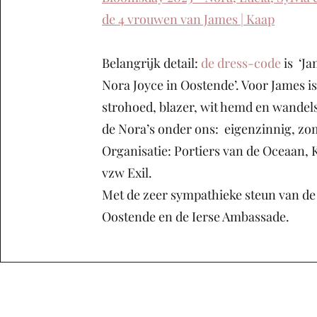
de 4 vrouwen van James | Kaap
Belangrijk detail:
de dress-code
is ‘J
Nora Joyce in Oostende’. Voor James is
strohoed, blazer, wit hemd en wandel
de Nora’s onder ons: eigenzinnig, zo
Organisatie: Portiers van de Oceaan, 
vzw Exil.
Met de zeer sympathieke steun van de
Oostende en de Ierse Ambassade.