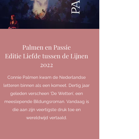
Palmen en Passie
Editie Liefde tussen de Lijnen
2022
Connie Palmen kwam de Nederlandse
letteren binnen als een komeet. Dertig jaar
geleden verscheen ‘De Wetten’, een
meeslepende Bildungsroman. Vandaag is
die aan zijn veertigste druk toe en
wereldwijd vertaald.