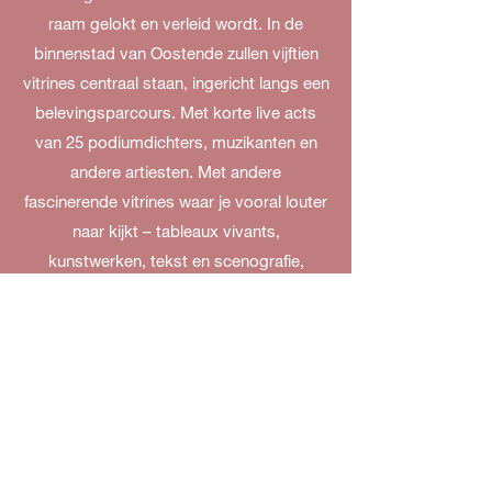
raam gelokt en verleid wordt. In de
binnenstad van Oostende zullen vijftien
vitrines centraal staan, ingericht langs een
belevingsparcours. Met korte live acts
van 25 podiumdichters, muzikanten en
andere artiesten. Met andere
fascinerende vitrines waar je vooral louter
naar kijkt – tableaux vivants,
kunstwerken, tekst en scenografie,
projectie – en/of luistert (soundscape,
podcast). Telkens vanop de stoep, turend
door het raam. Op wandel op je eigen
tempo.
De geplande editie van februari 2021 werd
uitgesteld.